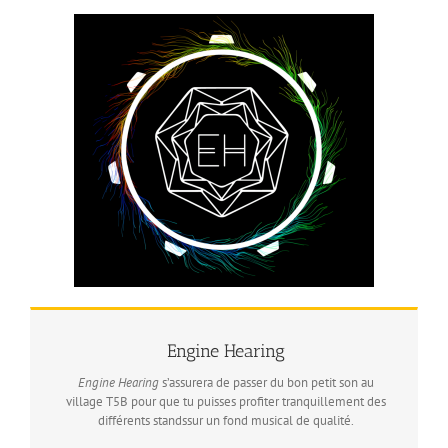
Engine Hearing
Engine Hearing
s’assurera de passer du bon petit son au
village T5B pour que tu puisses profiter tranquillement des
différents standssur un fond musical de qualité.